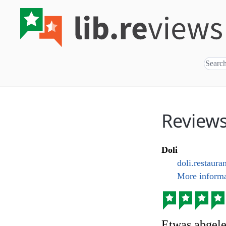
Reviews
Doli
doli.restaura
More informa
Etwas abgele