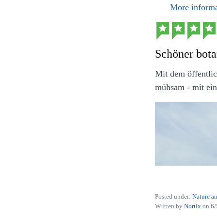
More informa
Schöner bota
Mit dem öffentli
mühsam - mit ein
Khachapuri Megr
Posted under:
Nature a
SA.)
Written by
Nortix
on
6/