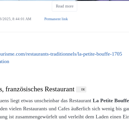
finden.
Read more
3/2025, 8:44:01 AM
Permanent link
ill - Lammkotelett mit Kartoffelecken (Eigenes Werk. L
risme.com/restaurants-traditionnels/la-petite-bouffe-1705
tion
ch nicht am hervorragendem Lammkotelett samt Beilage und 
 für den gibt es noch sehr leckere Nachspeisen.
s, französisches Restaurant
DE
ouens liegt etwas unscheinbar das Restaurant
La Petite Bouffe
den vielen Restaurants und Cafes äußerlich sich wenig bis gar
tung ist zusammengewürfelt und verleiht dem Laden einen Ei