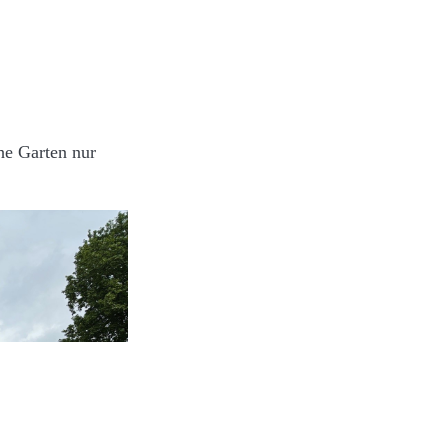
he Garten nur
.
 Lizenz: CC-BY-