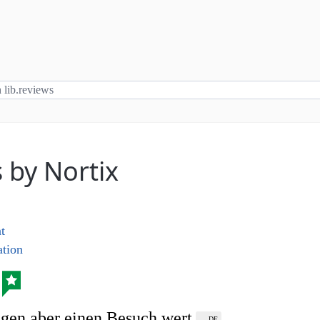
 by Nortix
nt
tion
gen aber einen Besuch wert
DE