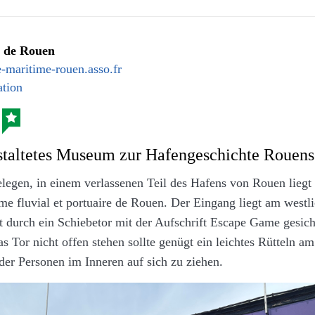
sche Käsebrot zur Vorspeise ist für eine Person viel zu viel un
m Teilen in einer Gruppe.
 de Rouen
maritime-rouen.asso.fr
tion
staltetes Museum zur Hafengeschichte Rouens
elegen, in einem verlassenen Teil des Hafens von Rouen lieg
me fluvial et portuaire de Rouen. Der Eingang liegt am westl
ebäude (Eigenes Werk. Lizenz: CC-BY-SA.)
 durch ein Schiebetor mit der Aufschrift Escape Game gesiche
s Tor nicht offen stehen sollte genügt ein leichtes Rütteln a
 die Besucher mit dem typischen, aufgeräumten Anlagen. Bu
er Personen im Inneren auf sich zu ziehen.
 und geschnittene Grünflächen. Das bleibt nicht so, denn es 
ht so aufgeräumt und gepflegt sind. Dabei wechseln sich diese
ßigkeit ab. Und auch Kunstobjekte sind, wie in vielen ander