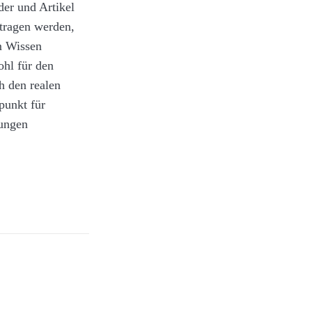
er und Artikel
 ein
nfalls teilen
rtragen werden,
egsschiffen über
m Wissen
len der Brücke
ohl für den
 Diese Modelle
schmack,
h den realen
ungsbereich.
ce sind die fünf
punkt für
tungen