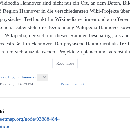
kipedia Hannover sind nicht nur ein Ort, an dem Daten, Bild
ellbau kommt auch nicht zu kurz. Das mag daran liegen, das
ar es die Napoleontorte. Diese mussten wir uns allerdings ebe
nd Region Hannover in die verschiedensten Wiki-Projekte übe
in einem Bereich des Schuppens seine Werkstatt hat. Von Kri
 Stück nicht ganz so groß war wie die anderen Portionen.
 physischer Treffpunkt für Wikipedianer:innen und an offene
erschiedener Epochen bis hin zu Sonderbauten wie den Model
nschen. Dabei steht die Bezeichnung Wikipedia Hannover sow
verschiedenen Zeiten reicht dabei das ausgestellte Spektrum.
nach lohnt sich der Weg zum Doli Restaurant und wegen Ge
r Wikipedia, der sich mit diesen Räumen beschäftigt, als auc
useum verteilt und veranschaulichen den jeweiligen Ausstell
utem Preis-Leistungsverhältnis und einem aufmerksamen Servi
eaestraße 1 in Hannover. Der physische Raum dient als Treff
en, um sich auszutauschen, Projekte zu planen und Veranstal
Read more
aces
,
Region Hannover
DE
19/2025, 9:14:29 PM
Permanent link
hi
eetmap.org/node/938884844
tion