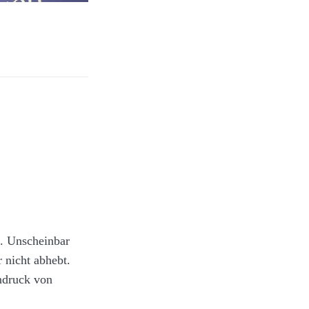
izenz: CC-BY-
Kartoffelecken
. Unscheinbar
 nicht abhebt.
ndruck von