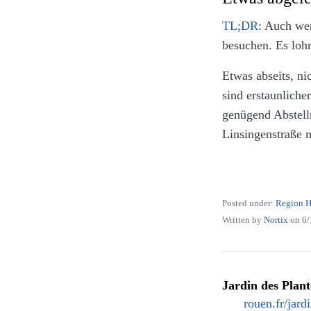
TL;DR
: Auch wer
besuchen. Es lohn
Etwas abseits, ni
sind erstaunliche
genügend Abstell
Linsingenstraße 
Die Dekoration e
kommt es für mich
Posted under:
Region 
Written by
Nortix
on
6/
Jardin des Plan
rouen.fr/jard