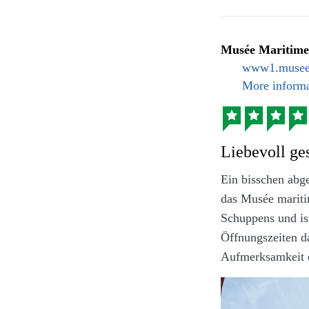
Allein das georgi
daher sehr gut zu
Musée Maritime
www1.musee-
More informa
Liebevoll ge
Ein bisschen abg
das Musée mariti
Blick auf ein G
Schuppens und ist
Öffnungszeiten da
Der Park begrüßt
Aufmerksamkeit d
geschotterte Wege
Bereiche, die nic
gefühlter Regelmä