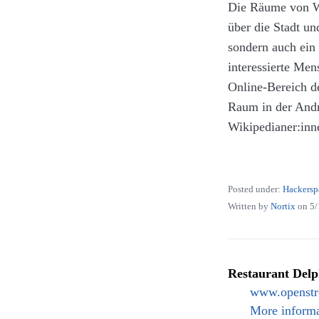
Die Räume von Wi
Der maritime Mod
In unserem Fall w
über die Stadt u
Modellbauverein 
auch wenn dieses
sondern auch ein
Handelsschiffe v
interessierte Me
Pont Flaubert zu 
Meiner Meinung 
Online-Bereich de
sind im ganzen M
Portionsgröße, g
Raum in der Andr
Sterne verdient.
Wikipedianer:inn
durchzuführen.
Posted under:
Hackersp
Written by
Nortix
on
5/
Restaurant Delp
www.openstr
More informa