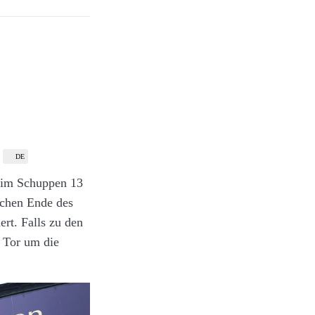
d eignet sich
DE
t im Schuppen 13
ichen Ende des
rt. Falls zu den
m Tor um die
nte Blumen,
gibt auch einige
 Abschnitte in
en Gärten dieser