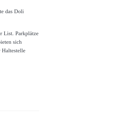
te das Doli
r List. Parkplätze
ieten sich
Haltestelle
sache. Hier
ut.