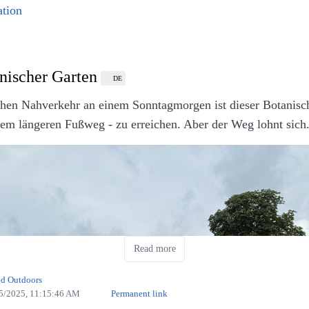
tion
nischer Garten
DE
chen Nahverkehr an einem Sonntagmorgen ist dieser Botanisc
em längeren Fußweg - zu erreichen. Aber der Weg lohnt sich
Read more
uli - traditionelles georgisches Käsebrot (Eigenes Werk.
nd Outdoors
5/2025, 11:15:46 AM
Permanent link