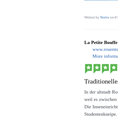
Art, reichlich zu 
Written by
Nortix
on
6/
La Petite Bouffe
Chanakhi vom Gr
www.rouentou
SA.)
More informa
Wer sich dann no
satt gegessen hat
Traditionelle
In der altstadt R
weil es zwischen 
Die Inneneinrich
Studentenkneipe.