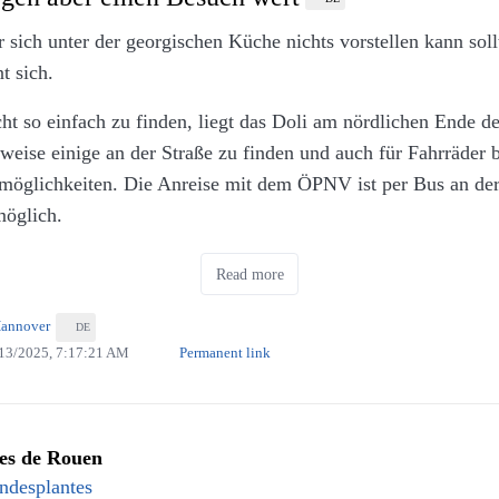
 sich unter der georgischen Küche nichts vorstellen kann soll
t sich.
cht so einfach zu finden, liegt das Doli am nördlichen Ende de
rweise einige an der Straße zu finden und auch für Fahrräder b
möglichkeiten. Die Anreise mit dem ÖPNV ist per Bus an der 
möglich.
ntspricht wohl der georgischen Tradition und ist Geschmacks
Read more
 eher auf die Gerichte an und die sind sehr reichhaltig und g
Hannover
DE
13/2025, 7:17:21 AM
Permanent link
tes de Rouen
indesplantes