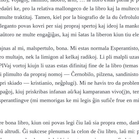
aŭri ke, pro la relativa mallongeco de la libro kaj la multeco 
multe traktitaj. Tamen, kiel por la biografio de la du ĉefroluloj
leganto povas kovri per siaj propraj spertoj kaj ideoj la mankoj
aŭtoro ne multe engaĝiĝas, kaj mi ŝatas la liberon kiun tiu ele
ŝajnas al mi, malspertulo, bona. Mi estas normala Esperantisto,
ro multajn, nek la limigon al kelkaj radikoj. Li pli malpli uza
PIVaj vortoj kiujn li uzas estas difinitaj fine de la libro (temas
 ili plimulto da propraj nomoj — Ĉernobilo, pilzena, sandinist
pri skiado — kristianio, neĝplugi). Mi ne havis tro da problem
paĝoj, kiuj priskribas infanan aŭ/kaj kamparanan vivo(j)n, te
perantlingve (mi memorigas ke mi legis ĝin sufiĉe frue en mi
re bona libro, kiun oni povas legi ĉiu laŭ sia propra emo, dank
ŭ altrudi. Ĝi sukcese plenumas la celon de ĉiu libro, laŭ mi: p