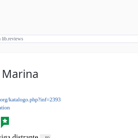
 Marina
.org/katalogo.php?inf=2393
tion
ga distrante
EO