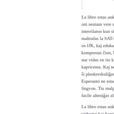
La libro estas ank
oni neniam vere 
interrilaton kun 
maltrafas la SAT-
en IJK, kaj eduka
komprenas ĉion, k
nur vidas en tio 
kapricema. Kaj nen
ŝi plenkreskuliĝas
Esperanto ne esta
lingvon. Tiu malpe
facile alteniĝas al 
La libro estas an
virhomo kaj homin