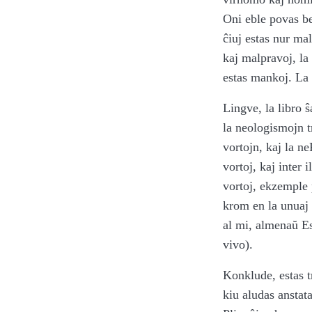
Oni eble povas bed
ĉiuj estas nur mal
kaj malpravoj, la 
estas mankoj. La 
Lingve, la libro 
la neologismojn t
vortojn, kaj la ne
vortoj, kaj inter
vortoj, ekzemple 
krom en la unuaj 
al mi, almenaŭ Es
vivo).
Konklude, estas t
kiu aludas anstata