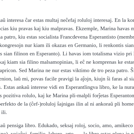
aŭ interesa ĉar estas multaj neĉefaj roluloj interesaj. En la konf
scias kiu pravas kaj kiu malpravas. Ekzemple, Marina havas m
sia patro, kiu estas socialista Francdevena Esperantisto (memb
kongresojn nur kiam ili okazas en Germanio, li renkontis sia
s sian filinon en Esperanto). Li havas iom totalisma vizio pri
aj kiam sia filino malsamopinias, li eĉ ne komprenas ke estas
kapricon. Sed Marina ne nur estas viktimo de tro peza patro. Ŝ
ion, laŭ mi, povas facile pravigi la aĵojn, kiujn ŝi faras al s
. Estas ankaŭ interese vidi en Esperantlingva libro, ke la nura
s pozitiva rolulo, kaj ke Marina pli-malpli forĵetas Esperanto
rfekto de la (ĉef-)roluloj ŝajnigas ilin al ni ankoraŭ pli homec
ili.
kaŭ pensiga libro. Edukado, seksaj roloj, socio, amo, amikeco
o), vojaĝoj, familio, laboro, arto, … la libro estas plena je 