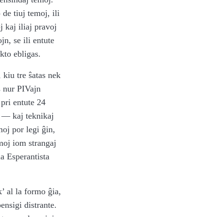
de tiuj temoj, ili
 kaj iliaj pravoj
n, se ili entute
kto ebligas.
 kiu tre ŝatas nek
s nur PIVajn
 pri entute 24
o — kaj teknikaj
oj por legi ĝin,
moj iom strangaj
a Esperantista
’ al la formo ĝia,
ensigi distrante.