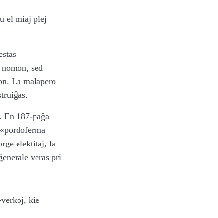
u el miaj plej
estas
n nomon, sed
lvon. La malapero
struiĝas.
s. En 187-paĝa
a «pordoferma
rge elektitaj, la
ĝenerale veras pri
-verkoj, kie