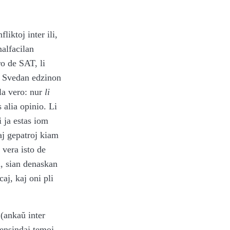
liktoj inter ili,
alfacilan
ro de SAT, li
n Svedan edzinon
 la vero: nur
li
 alia opinio. Li
i ja estas iom
iaj gepatroj kiam
 vera isto de
n, sian denaskan
aj, kaj oni pli
 (ankaŭ inter
pensindaj temoj.