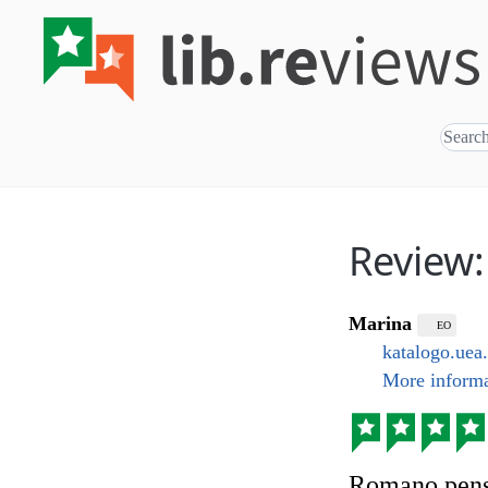
Review:
Marina
EO
katalogo.uea
More informa
Romano pensi