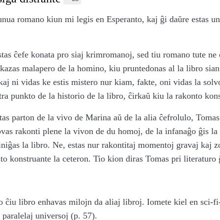
a unua romano kiun mi legis en Esperanto, kaj ĝi daŭre estas un
tas ĉefe konata pro siaj krimromanoj, sed tiu romano tute ne 
kazas malapero de la homino, kiu pruntedonas al la libro sia
 kaj ni vidas ke estis mistero nur kiam, fakte, oni vidas la so
tra punkto de la historio de la libro, ĉirkaŭ kiu la rakonto kon
tas parton de la vivo de Marina aŭ de la alia ĉefrolulo, Toma
povas rakonti plene la vivon de du homoj, de la infanaĝo ĝis l
niĝas la libro. Ne, estas nur rakontitaj momentoj gravaj kaj zo
to konstruante la ceteron. Tio kion diras Tomas pri literaturo 
do ĉiu libro enhavas milojn da aliaj libroj. Iomete kiel en sci-fi
 paralelaj universoj (p. 57).