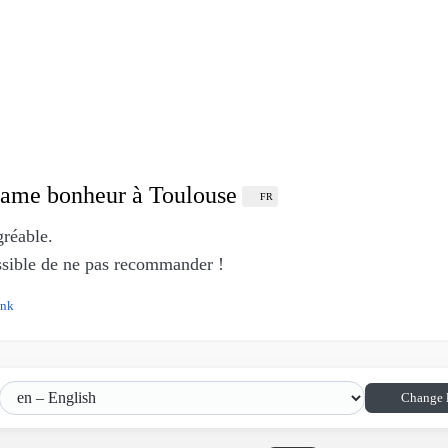
Madame bonheur à Toulouse
FR
gréable.
ssible de ne pas recommander !
ink
Change 