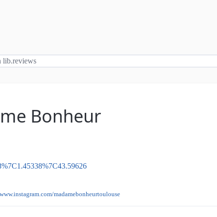
ame Bonheur
78%7C1.45338%7C43.59626
www.instagram.com/madamebonheurtoulouse