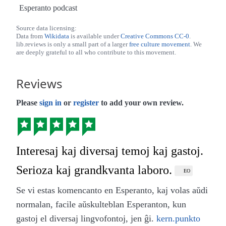
Esperanto podcast
Source data licensing:
Data from
Wikidata
is available under
Creative Commons CC-0
.
lib.reviews is only a small part of a larger
free culture movement
. We
are deeply grateful to all who contribute to this movement.
Reviews
Please
sign in
or
register
to add your own review.
Interesaj kaj diversaj temoj kaj gastoj.
Serioza kaj grandkvanta laboro.
EO
Se vi estas komencanto en Esperanto, kaj volas aŭdi
normalan, facile aŭskulteblan Esperanton, kun
gastoj el diversaj lingvofontoj, jen ĝi.
kern.punkto