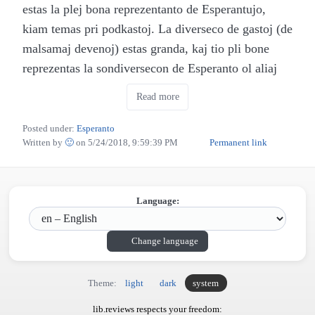
estas la plej bona reprezentanto de Esperantujo,
kiam temas pri podkastoj. La diverseco de gastoj (de
malsamaj devenoj) estas granda, kaj tio pli bone
reprezentas la sondiversecon de Esperanto ol aliaj
podkastoj. Se vi ne plu estas komencanto, ne zorgu!
Read more
kern.punkto taŭgas por ĉiuj, kiuj volas aŭskulti
interesan diskutadon aŭ demandadon pri iu temo,
Posted under:
Esperanto
Written by
🙂
on
5/24/2018, 9:59:39 PM
Permanent link
sen esti ĝenita de muzikoj aŭ malseriozaj
deflankiĝoj.
Ankaŭ la temoj estas tre diversaj. En la frua
Language:
komenco, ili ĉefe temis pri aferoj konstruitaj,
elektronikaj kaj komputilaj, sed nun estas tre granda
Change language
diverseco, kaj tio estas tre bona por kompensi la
malplenecon de podkastoj en Esperanto. Mi mem
Theme:
light
dark
system
ŝatus pli da epizodoj pri biologio kaj sano, sed mi
lib.reviews respects your freedom: