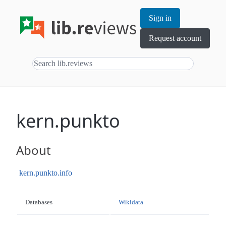
Sign in
Request account
kern.punkto
About
kern.punkto.info
Databases
Wikidata