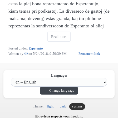
estas la plej bona reprezentanto de Esperantujo,
kiam temas pri podkastoj. La diverseco de gastoj (de
malsamaj devenoj) estas granda, kaj tio pli bone
reprezentas la sondiversecon de Esperanto ol aliaj
podkastoj. Se vi ne plu estas komencanto, ne zorgu!
Read more
kern.punkto taŭgas por ĉiuj, kiuj volas aŭskulti
interesan diskutadon aŭ demandadon pri iu temo,
Posted under:
Esperanto
Written by
🙂
on
5/24/2018, 9:59:39 PM
Permanent link
sen esti ĝenita de muzikoj aŭ malseriozaj
deflankiĝoj.
Ankaŭ la temoj estas tre diversaj. En la frua
Language:
komenco, ili ĉefe temis pri aferoj konstruitaj,
elektronikaj kaj komputilaj, sed nun estas tre granda
Change language
diverseco, kaj tio estas tre bona por kompensi la
malplenecon de podkastoj en Esperanto. Mi mem
Theme:
light
dark
system
ŝatus pli da epizodoj pri biologio kaj sano, sed mi
lib.reviews respects your freedom: