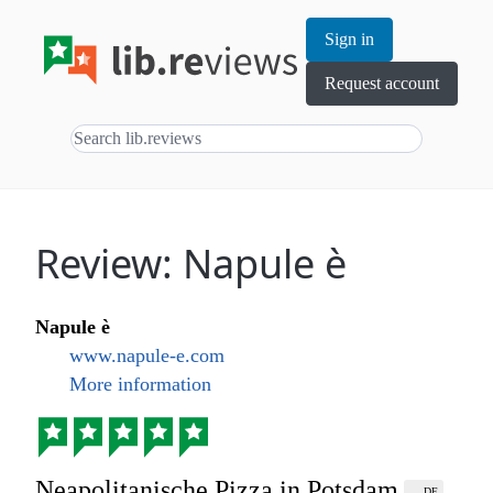
Sign in
Request account
Review: Napule è
Napule è
www.napule-e.com
More information
Neapolitanische Pizza in Potsdam
DE