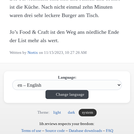
ist die Küche. Nach nicht einmal zehn Minuten
waren drei sehr leckere Burger am Tisch.
Jo’s Food & Craft ist den Weg ans nördliche Ende
der List mehr als wert.
Written by
Nortix
on
11/15/2023, 10:27:26 AM
Language:
Change language
Theme:
light
dark
system
lib.reviews respects your freedom:
Terms of use
–
Source code
–
Database downloads
–
FAQ