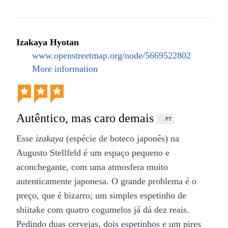
Dito isso, a comida é gostosa (talvez falte um pouco
de sal pro meu paladar) e a variedade no cardápio é
Izakaya Hyotan
muito boa. Experimente a coxinha! Apesar do
www.openstreetmap.org/node/5669522802
ocorrido, eu sinto que voltaria para comer aqui.
More information
Autêntico, mas caro demais
PT
Esse
izakaya
(espécie de boteco japonês) na
Augusto Stellfeld é um espaço pequeno e
aconchegante, com uma atmosfera muito
autenticamente japonesa. O grande problema é o
preço, que é bizarro; um simples espetinho de
shiitake com quatro cogumelos já dá dez reais.
Pedindo duas cervejas, dois espetinhos e um pires