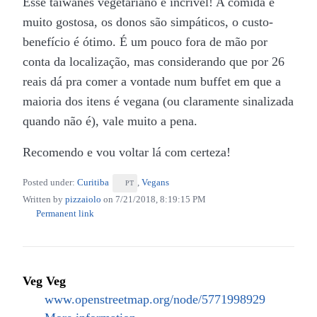
Esse taiwanês vegetariano é incrível! A comida é
muito gostosa, os donos são simpáticos, o custo-
benefício é ótimo. É um pouco fora de mão por
conta da localização, mas considerando que por 26
reais dá pra comer a vontade num buffet em que a
maioria dos itens é vegana (ou claramente sinalizada
quando não é), vale muito a pena.
Recomendo e vou voltar lá com certeza!
Posted under:
Curitiba
,
Vegans
PT
Written by
pizzaiolo
on
7/21/2018, 8:19:15 PM
Permanent link
Veg Veg
www.openstreetmap.org/node/5771998929