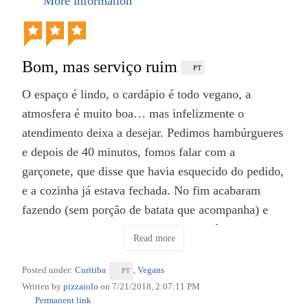
More information
Bom, mas serviço ruim
PT
O espaço é lindo, o cardápio é todo vegano, a
atmosfera é muito boa… mas infelizmente o
atendimento deixa a desejar. Pedimos hambúrgueres
e depois de 40 minutos, fomos falar com a
garçonete, que disse que havia esquecido do pedido,
e a cozinha já estava fechada. No fim acabaram
fazendo (sem porção de batata que acompanha) e
não nos cobraram, mas foi uma experiência muito
Read more
ruim. Conversando com amigos, parece que não é a
primeira vez que isso acontece. É uma pena, estou
Posted under:
Curitiba
,
Vegans
PT
torcendo para que melhore porque é um lugar com
Written by
pizzaiolo
on
7/21/2018, 2:07:11 PM
Permanent link
muito potencial!