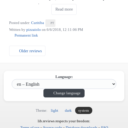
de raiz forte já passa dos oitenta reais. O
Read more
atendimento também podia ser um pouco mais
amigável.
Posted under:
Curitiba
PT
Written by
pizzaiolo
on
6/6/2018, 12:11:06 PM
Vale a pena conhecer, mas é inacessível pra maior
Permanent link
parte das pessoas.
Older reviews
Language:
Change language
Theme:
light
dark
system
lib.reviews respects your freedom:
Terms of use
–
Source code
–
Database downloads
–
FAQ