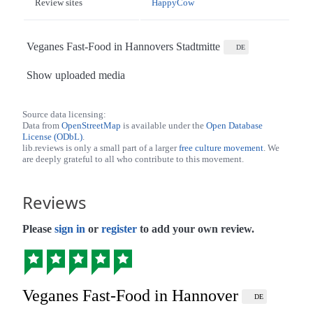
Review sites
HappyCow
Veganes Fast-Food in Hannovers Stadtmitte
DE
Show uploaded media
Source data licensing:
Data from
OpenStreetMap
is available under the
Open Database
License (ODbL)
.
lib.reviews is only a small part of a larger
free culture movement
. We
are deeply grateful to all who contribute to this movement.
Reviews
Please
sign in
or
register
to add your own review.
Veganes Fast-Food in Hannover
DE