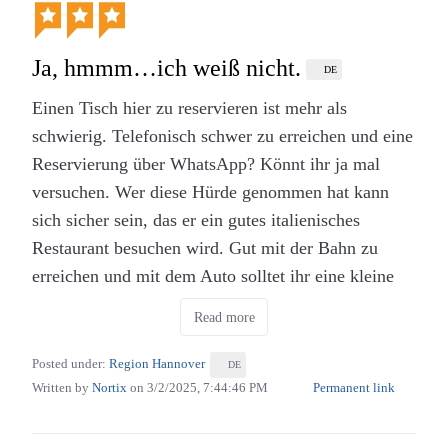
Ein bisschen Abseits vom Trubel und doch nah zur
Innenstadt liegt diese Filiale der Kette. Die Lage
Ja, hmmm…ich weiß nicht.
DE
lässt einen draußen angenehm, sprich mit sehr
Einen Tisch hier zu reservieren ist mehr als
wenig Lärm durch Verkehr, sitzen und den Burger
schwierig. Telefonisch schwer zu erreichen und eine
genießen. Ein Spagat, der in der Innenstadt sehr
Reservierung über WhatsApp? Könnt ihr ja mal
schwer zu meistern ist.
versuchen. Wer diese Hürde genommen hat kann
Burger und Beilagen sind hier sehr gut, auf den
sich sicher sein, das er ein gutes italienisches
Punkt zubereitet und angenehm in der Konsistenz.
Restaurant besuchen wird. Gut mit der Bahn zu
erreichen und mit dem Auto solltet ihr eine kleine
Runde zur Parkplatzsuche einplanen. Aber fündig
Read more
werdet ihr immer.
Posted under:
Region Hannover
DE
Der Service braucht ein bisschen um an den Tisch
Written by
Nortix
on
3/2/2025, 7:44:46 PM
Permanent link
zu kommen aber wenn eine Bestellung
aufgenommen worden ist dauert es nicht lange bis