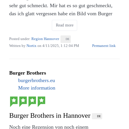
große Fastfood-Kette erinnert haben. Aber wegen
sehr gut schmeckt. Mir hat es so gut geschmeckt,
den Pommes war ich ja auch nicht hier. ;-)
das ich glatt vergessen habe ein Bild vom Burger
und den Fritten zu machen. Jetzt müsst ihr den
Read more
Laden besuchen um euch selber einen Eindruck zu
verschaffen.
Posted under:
Region Hannover
DE
Written by
Nortix
on
4/11/2025, 1:12:04 PM
Permanent link
Burger Brothers
burgerbrothers.eu
More information
Burger Brothers in Hannover
DE
Noch eine Rezension von noch einem