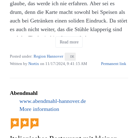
(Eigenes Werk. Lizenz: CC-BY-SA.)
glaube, das werde ich nie erfahren. Aber sei es
Werk. Lizenz: CC-BY-SA.)
drum, denn die Karte macht sowohl bei Speisen als
Wer über die Enge und die Lautstärke hinwegsehen
Ein kleines und feines Lokal in Hannover, welches
auch bei Getränken einen soliden Eindruck. Da stört
kann und den Service eigenständig animieren
ein Besuch wert ist.
es auch nicht weiter, das die Stühle klapperig sind
möchte der bekommt hier gute italienische Speisen
und der Tisch ein bisschen wackelt.
serviert. Für ein komplettes Restauranterlebnis ist
Read more
die allerdings ein Punkt über den ich bei der
Posted under:
Region Hannover
DE
Bewertung nicht hinweg sehen kann.
Written by
Nortix
on
11/17/2024, 9:41:15 AM
Permanent link
Abendmahl
www.abendmahl-hannover.de
More information
Hacksteak Schimanski im Alexander in