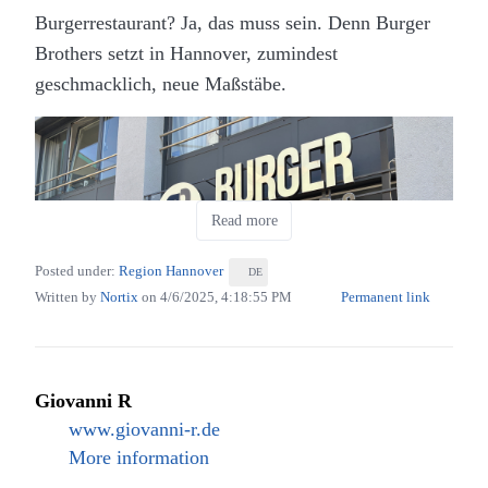
Burgerrestaurant? Ja, das muss sein. Denn Burger
Aussenansicht von The Smash in Hannover
Brothers setzt in Hannover, zumindest
(Eigenes Werk. Lizenz: CC-BY-SA.)
geschmacklich, neue Maßstäbe.
Der Laden selber ist, wie viele andere auch, typisch
eingerichtet. spartanische Ausstattung,
Hintergrundmusik und ein guter Service haben sich
kaum von anderen Lokalen dieser Art ab. Aber der
Read more
Burger macht den Unterschied. So auch hier. Und
der Burger bekommt wegen den guten Geschmacks
Posted under:
Region Hannover
DE
und des fairen Preises volle fünf Sterne.
Written by
Nortix
on
4/6/2025, 4:18:55 PM
Permanent link
Giovanni R
www.giovanni-r.de
Eingagnsbereich von Burger Brothers in
More information
Hannover (Eigenes Werk. Lizenz: CC-BY-SA.)