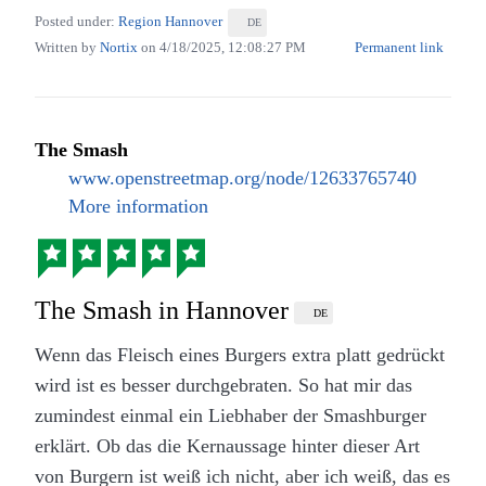
Posted under:
Region Hannover
DE
Written by
Nortix
on
4/18/2025, 12:08:27 PM
Permanent link
The Smash
www.openstreetmap.org/node/12633765740
More information
Burger im Bupi’s in Hannover
Für mich sollte es ein Burger werden. Den gibt es
The Smash in Hannover
DE
mittags im Menü mit Pommes und einem Getränk –
Wenn das Fleisch eines Burgers extra platt gedrückt
vielen Dank für den Hinweis mit dem Menü an die
wird ist es besser durchgebraten. So hat mir das
freundliche Bedienung.
zumindest einmal ein Liebhaber der Smashburger
Der Burger verdient meiner Meinung nach solide
erklärt. Ob das die Kernaussage hinter dieser Art
vier Sterne während die Pommes mich sehr an eine
von Burgern ist weiß ich nicht, aber ich weiß, das es