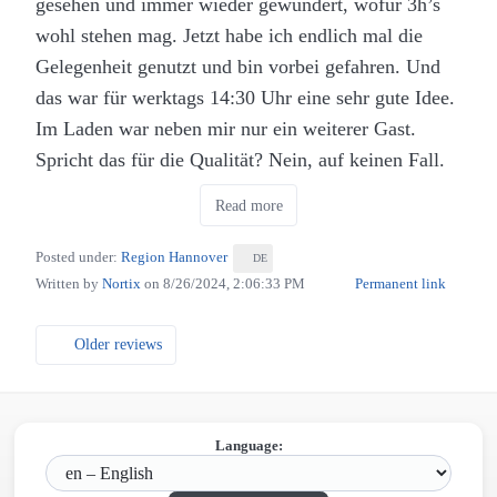
gesehen und immer wieder gewundert, wofür 3h’s
wohl stehen mag. Jetzt habe ich endlich mal die
Burger und Mac’n’Cheese im The Beefeater in
Gelegenheit genutzt und bin vorbei gefahren. Und
Hannover (Eigenes Werk. Lizenz: CC-BY-SA.)
das war für werktags 14:30 Uhr eine sehr gute Idee.
Im Laden war neben mir nur ein weiterer Gast.
Der Burger ist sehr gut, die Beilage – in meinem
Spricht das für die Qualität? Nein, auf keinen Fall.
Fall Mac‘n‘Cheese anstatt der obligatorischen
Die Burger hier sind lecker und reichhaltig. Das
Fritten – ebenfalls. Genau die richtige
Read more
Lokal ist stilvoll und zurückhaltend eingerichtet und
Portionsgröße.
bietet neben Stühlen und Bänken auch für
Posted under:
Region Hannover
DE
Wenn der Service sich mit der Küche besser
Kleinkinder die passenden Sitzgelegenheiten.
Written by
Nortix
on
8/26/2024, 2:06:33 PM
Permanent link
eingespielt hat kann ich hier auch fünf Sterne
vergeben aber so bleibt es bei gutgemeinten vier
Older reviews
Sternen.
Language: