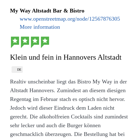
die Getränke und Speisen am Platz sind.
My Way Altstadt Bar & Bistro
www.openstreetmap.org/node/12567876305
More information
Burger und Mozarellasticks im Burger Brothers
in Hannover (Eigenes Werk. Lizenz: CC-BY-SA.)
Einzig der Service hatte bei unserem Besuch keinen
Klein und fein in Hannovers Altstadt
guten Tag. Auch wenn im Laden sehr viel los ist
sollten die Kunden immer im Mittelpunkt stehen.
DE
Dies war erst nach Anprache so und dann auch sehr
Realtiv unscheinbar liegt das Bistro My Way in der
zurückhaltend. Schade, denn dadurch ist die volle
Altstadt Hannovers. Zumindest an diesem diesigen
Wertung vereitelt worden.
Regentag im Februar stach es optisch nicht hervor.
Jedoch wird dieser Eindruck dem Laden nicht
Pizza Vier Käse im Restaurant Giovanni R. in
gerecht. Die alkoholfreien Cocktails sind zumindest
Laatzen (Eigenes Werk. Lizenz: CC-BY-SA.)
sehr lecker und auch die Burger können
Die Pizza ist sehr gut, der Boden dünn, der Rand
geschmacklich überzeugen. Die Bestellung hat bei