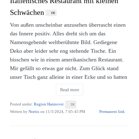
Italienisches Restaurant mit kleinen
Hannover (Eigenes Werk. Lizenz: CC-BY-SA.)
Schwächen
DE
Die Speisen sind ebenso auf Kneipenniveau wie die
Von außen unscheinbar anzusehen überrascht einen
Einrichtung. Sie machen satt, sind aber kein
das Innere positiv. Alles dreht sich um das
Highlight, welches einen Besuch rechtfertigen
Namensgebende weltberühmte Bild. Gediegene
würde.
Deko aber leider sehr eng stehende Tische. Ein
bisschen wie in einem amerikanischen Restaurant.
Mir gefällt so etwas gar nicht. Zum Glück stand
unser Tisch ganz alleine in einer Ecke und so hatten
wir ein bisschen Distanz zu den anderen Gästen.
Read more
Posted under:
Region Hannover
DE
Written by
Nortix
on
11/5/2024, 7:05:45 PM
Permanent link