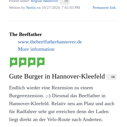
keine Pizza vom Bringdienst. Mit so einer Pizza
Posted under:
Region Hannover
DE
wird die fertige Bestellung durch einen Ton und auf
macht man nichts falsch aber richtig zufrieden war
Written by
Nortix
on
10/27/2024, 7:02:03 PM
Permanent link
einem Display zur Abholung aufgerufen. Wie eine
ich nachdem Essen nicht. Ich musste die ganze Zeit
Benachrichtigung draußen funktioniert kann ich
einen neidischen Blick auf die Pasta meiner
nicht sagen, denn um die Außenplätze zu nutzen war
Begleitung werfen. Falls es ein nächstes Mal geben
The Beeffather
es bei unserem Besuch einfach zu kalt.
sollte wird es keine Pizza werden dazu sah die Pasta
www.thebeeffatherhannover.de
zu verführerisch aus.
More information
Gute Burger in Hannover-Kleefeld
DE
Endlich wieder eine Rezension zu einem
Burgerrezension. ;-) Diesmal das Beeffather in
Hannover-Kleefeld. Relativ neu am Platz und auch
für Radfahrer sehr gut erreichen denn der Laden
liegt direkt an der Velo-Route nach Anderten.