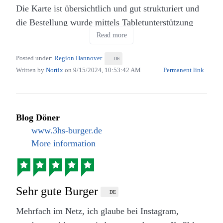
Die Karte ist übersichtlich und gut strukturiert und
Burger und Cheese-Fries im Burgermeister in
die Bestellung wurde mittels Tabletunterstützung
Hannover (Eigenes Werk. Lizenz: CC-BY-SA.)
Pizza im Restaurant AbendMahl in Hannover
Read more
schnell aufgegeben. Unverständlicherweise kam es
(Eigenes Werk. Lizenz: CC-BY-SA.)
Unsere Burger und die Cheese-Fries waren sehr gut.
dann doch zu einigen Irrungen bei der
Reichlich belegt und von guter Konsistenz, so dass
Posted under:
Region Hannover
DE
Zusammenstellung. Dies konnte jedoch schnell und
Written by
Nortix
on
9/15/2024, 10:53:42 AM
Permanent link
die Brötchenhälften das Fleisch und die sonstigen
unkompliziert geklärt werden.
Der Service ist sehr gut und ebenso der Espresso
Zutaten gut halten konnten. Für die Fritten gab es
aber leider können diese Punkte das Hauptgericht
optional noch eine Gabel aus Holz.
nicht viel aufwerten.
Blog Döner
Lecker und preislich absolut ok. So sollte es immer
www.3hs-burger.de
sein.
More information
Sehr gute Burger
DE
Mehrfach im Netz, ich glaube bei Instagram,