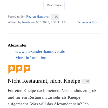
knackig und der Belag lecker. So muss eine gute
unserem Besuch ein bisschen geholpert aber mit viel
Read more
Pizza für mich sein. Ebenso gut gelungen ist die
Charme und Einfühlungsvermögen des Inhabers
Nachspeise – in meinem Fall Tiramisu. Hier kann
konnte dieses kleine Problem schnell aus der Welt
Posted under:
Region Hannover
DE
man mit der Bestellung nichts falsch machen.
geschafft werden.
Written by
Nortix
on
2/10/2025, 8:57:11 AM
Permanent link
Alexander
www.alexander-hannover.de
More information
Nicht Restaurant, nicht Kneipe
DE
Für eine Kneipe nach meinem Verständnis zu groß
und für ein Restaurant zu sehr als Kneipe
Tiramisu im Restaurant Giovanni R in Laatzen
aufgemacht. Was will das Alexander sein? Ich
Burger im Bistro My Way in Hannover (Eigenes