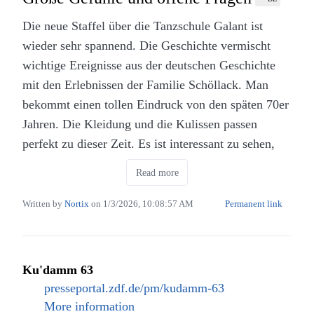
Die neue Staffel über die Tanzschule Galant ist
wieder sehr spannend. Die Geschichte vermischt
wichtige Ereignisse aus der deutschen Geschichte
mit den Erlebnissen der Familie Schöllack. Man
bekommt einen tollen Eindruck von den späten 70er
Jahren. Die Kleidung und die Kulissen passen
perfekt zu dieser Zeit. Es ist interessant zu sehen,
wie sich die Welt verändert und wie die Frauen der
Read more
Familie damit umgehen. Die Serie ist gefühlvoll und
zeigt sowohl schöne als auch traurige Momente.
Written by
Nortix
on
1/3/2026, 10:08:57 AM
Permanent link
Manchmal ist die Geschichte etwas kompliziert,
aber insgesamt macht es viel Spaß, zuzuschauen.
Ku'damm 63
Im Vergleich zu den ersten drei Staffeln (
Ku’damm
presseportal.zdf.de/pm/kudamm-63
56
,
Ku’damm 59
und
Ku’damm 63
) ist die Serie
More information
nun etwas ernster geworden. In den ersten Jahren