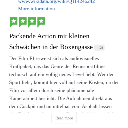
www.wikidata.org/wiki/Q114246242
es für mich nicht.
gezeichnet, während die Mütter versuchen, die
More information
bröckelnde Fassade um jeden Preis
Wer für iOS eine sehr gute App in diesem Bereich
aufrechtzuerhalten.
sucht sollte unbedingt mal einen Blick auf
CouchTimes werfen.
Zwar rutscht die Inszenierung gelegentlich in
Packende Action mit kleinen
melodramatische Gefilde ab, die an klassische
Schwächen in der Boxengasse
Seifenopern erinnern, und manche Wendung wirkt
DE
für die dramatische Spannung etwas zu konstruiert.
Der Film F1 erweist sich als audiovisuelles
Dennoch bleibt die Serie ein packendes
Kraftpaket, das das Genre der Rennsportfilme
Gesellschaftsporträt, das zeigt, dass die vermeintlich
technisch auf ein völlig neues Level hebt. Wer den
gute alte Zeit für viele Menschen alles andere als
Sport liebt, kommt hier voll auf seine Kosten, da der
glanzvoll war. Getragen von einem herausragenden
Film vor allem durch seine phänomenale
Ensemble, bietet das Drama eine gelungene
Kameraarbeit besticht. Die Aufnahmen direkt aus
Mischung aus erstklassiger Unterhaltung und
dem Cockpit und unmittelbar vom Asphalt lassen
notwendiger historischer Reflexion. Insgesamt
den Zuschauer die enorme Geschwindigkeit und die
Read more
verdient das Werk damit eine starke Bewertung von
physische Belastung der Fahrer fast am eigenen
vollen fünf Sternen.