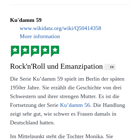
erzählt ist. Das macht zwar neugierig auf eine
Ku’damm alles modern wirkt, gibt es in der
Fortsetzung, lässt einen aber im ersten Moment
Tanzschule Galant großen Streit hinter den Kulissen.
Ku'damm 59
etwas ratlos zurück.
www.wikidata.org/wiki/Q50414358
Man fühlt beim Zuschauen richtig mit, besonders
More information
bei den drei Schwestern. Sie suchen ihren Platz in
einer Welt, die Frauen damals noch sehr wenig
erlaubte. Jede der drei hat ihren eigenen Kampf.
Eine will Beruf und Kinder unter einen Hut bringen,
Rock'n'Roll und Emanzipation
DE
eine andere möchte aus einer unglücklichen Ehe
Die Serie Ku’damm 59 spielt im Berlin der späten
ausbrechen und die dritte kämpft für ihre wahre
1950er Jahre. Sie erzählt die Geschichte von drei
Liebe gegen alle Vorurteile. Die Serie schafft es gut,
Schwestern und ihrer strengen Mutter. Es ist die
diese persönlichen Sorgen mit der echten Geschichte
Fortsetzung der Serie
Ku’damm 56
. Die Handlung
zu verbinden, zum Beispiel mit dem berühmten
zeigt sehr gut, wie schwer es Frauen damals in
Besuch des amerikanischen Präsidenten Kennedy in
Deutschland hatten.
Berlin.
Im Mittelpunkt steht die Tochter Monika. Sie
Besonders wichtig ist auch die Beziehung der