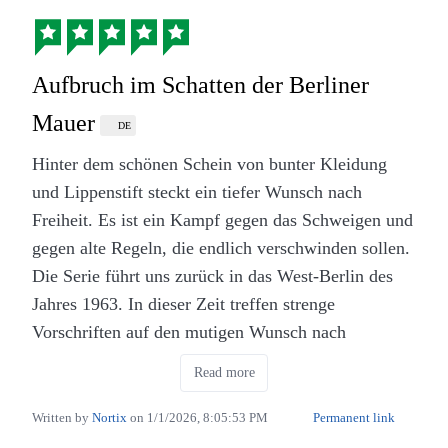
ging es vor allem darum, wie die Töchter gegen die
strengen Regeln ihrer Mutter gekämpft haben und
wie der Rock ’n’ Roll alles veränderte. Jetzt merkt
Aufbruch im Schatten der Berliner
man, dass die Personen älter geworden sind und
Mauer
DE
über ihre langen Lebenswege nachdenken. Die
Hinter dem schönen Schein von bunter Kleidung
fröhliche Stimmung vom Anfang ist nun einer
und Lippenstift steckt ein tiefer Wunsch nach
gewissen Nachdenklichkeit gewichen, was aber gut
Freiheit. Es ist ein Kampf gegen das Schweigen und
zeigt, wie die Zeit vergeht. Die Serie bleibt ihrer
gegen alte Regeln, die endlich verschwinden sollen.
Linie treu, auch wenn sich das Lebensgefühl seit
Die Serie führt uns zurück in das West-Berlin des
den 50er Jahren stark verändert hat.
Jahres 1963. In dieser Zeit treffen strenge
Das Ende der Staffel lässt viele Fragen offen. Man
Vorschriften auf den mutigen Wunsch nach
erfährt nicht, wie alles ausgeht, was ein wenig
Veränderung. Die Geschichte der Familie Schöllack
Read more
unzufrieden macht. Man kann selbst darüber
geht weiter (
Ku’damm 56
und
Ku’damm 59
) und
nachdenken, wie es weitergehen könnte. Es fühlt
zeigt uns eine Welt, die zwischen gestern und
Written by
Nortix
on
1/1/2026, 8:05:53 PM
Permanent link
sich so an, als ob die Geschichte noch nicht fertig
morgen feststeckt. Während draußen auf dem