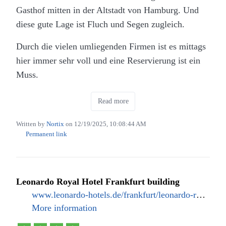
Interface, das eher an einen modernen E-Mail-Client
Gasthof mitten in der Altstadt von Hamburg. Und
erinnert – perfekt, um schnell den Überblick zu
diese gute Lage ist Fluch und Segen zugleich.
gewinnen, ohne endlos scrollen zu müssen.
Durch die vielen umliegenden Firmen ist es mittags
Minimalismus mit Köpfchen: Phanpy nennt sich
hier immer sehr voll und eine Reservierung ist ein
selbst “opinionated” (eigenwillig), und das im
Muss.
besten Sinne. Das Design ist extrem aufgeräumt,
Die Speisekarte liest sich wie ein Kochbuch aus
minimalistisch und fokussiert auf Lesbarkeit und
Read more
Omas Zeiten ist aber sehr schmackhaft.
Ästhetik. Es fühlt sich eher wie ein kuratierter Feed
Written by
Nortix
on
12/19/2025, 10:08:44 AM
oder ein RSS-Reader an als wie ein klassischer
Permanent link
Social Media Client.
Technische Brillanz: Als Web-App (
PWA
) fühlt es
sich auf dem Smartphone fast wie eine native App
Leonardo Royal Hotel Frankfurt building
an. Sie ist schnell, unterstützt mehrere Spalten für
www.leonardo-hotels.de/frankfurt/leonardo-royal-hotel-frankfurt
Power-User und bietet clevere Details wie das
More information
Einklappen von Hashtag-Wüsten.