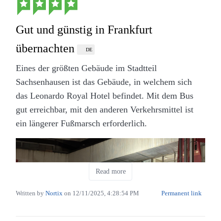
Fazit: Phanpy ist für mich aktuell der Goldstandard
Gut und günstig in Frankfurt
unter den Mastodon-Clients. Es ist kostenlos, Open
Source und beweist, dass man soziale Netzwerke
übernachten
DE
Steak Rosario im Gasthaus an der Alster in
auch ohne algorithmische Manipulation, dafür mit
Eines der größten Gebäude im Stadtteil
Hamburg (Eigenes Werk. Lizenz: CC-BY-SA.)
exzellentem User-Experience-Design, übersichtlich
Sachsenhausen ist das Gebäude, in welchem sich
gestalten kann.
Durch ein paar seltsame Dekorationsartikel im
das Leonardo Royal Hotel befindet. Mit dem Bus
Speiseraum wirkt der Laden für mich ein bisschen
Wer Mastodon bisher “zu anstrengend” fand, sollte
gut erreichbar, mit den anderen Verkehrsmittel ist
wie ein Touristenhotspot. Und man muss auch die
Phanpy unter
phanpy.social
unbedingt eine Chance
ein längerer Fußmarsch erforderlich.
bisweilen sehr hohe Lautstärke im Laden mögen.
geben. Ein riesiges Dankeschön an
@cheeaun
für
dieses Meisterwerk!
Read more
Written by
Nortix
on
12/11/2025, 4:28:54 PM
Permanent link