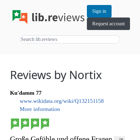
Sign in
Request account
Reviews by Nortix
Ku'damm 77
www.wikidata.org/wiki/Q132151158
More information
Große Gefühle und offene Fragen
DE