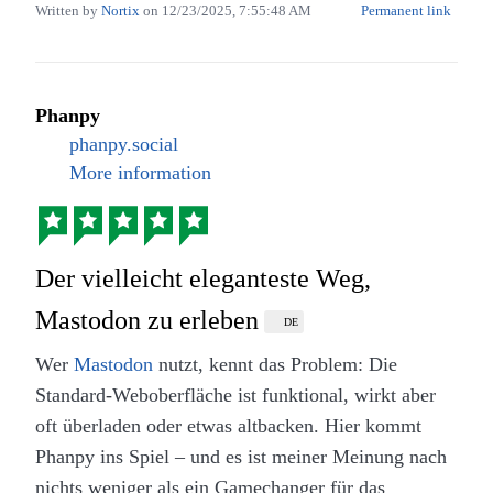
Leib spüren. Unterstützt wird diese visuelle Wucht
Written by
Nortix
on
12/23/2025, 7:55:48 AM
Permanent link
durch ein exzellentes Sounddesign. Das Heulen der
Motoren, das Kreischen der Reifen und die
sonstigen Umgebungsgeräusche kommen kommen
Phanpy
mit einer Surroundanlage am besten zur Geltung
phanpy.social
und sorgen dafür, dass eine absolut packende
More information
Atmosphäre entsteht.
Die Abläufe eines Rennwochenendes und die
Dynamiken innerhalb des Fahrerlagers wirken
Der vielleicht eleganteste Weg,
zudem angenehm authentisch. Dennoch hat der Film
Mastodon zu erleben
DE
kleine Schwächen in der Boxengasse: Die Handlung
Wer
Mastodon
nutzt, kennt das Problem: Die
rund um den erfahrenen Veteranen, der ein junges
Standard-Weboberfläche ist funktional, wirkt aber
Talent coacht, folgt sehr klassischen Hollywood-
oft überladen oder etwas altbacken. Hier kommt
Mustern und setzt kaum neue Akzente. Im Mittelteil
Phanpy ins Spiel – und es ist meiner Meinung nach
führt dies gelegentlich zu Längen, da die
nichts weniger als ein Gamechanger für das
dramatischen Dialoge recht vorhersehbar bleiben.