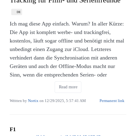
Anstand, Gehorsam und dem bleiernen
DE
Verschweigen der deutschen Vergangenheit aus.
Ich mag diese App einfach. Warum? In aller Kürze:
Die Serie besticht vor allem durch ihre authentische
Die App ist komplett werbe- und trackingfrei,
Atmosphäre, in der das erstklassige Szenenbild den
kostenlos, läuft sogar offline und benötigt nicht mal
harten Kontrast zwischen dem steifen Walzer-Takt
unbedingt einen Zugang zur iCloud. Letzteres
und der wilden Energie der neuen Jugendkultur
verhindert dann die Synchronisation mit anderen
spürbar macht. Dabei zeichnet die Erzählung ein
Geräten und auch der Offline-Modus macht nur
komplexes Bild ihrer Frauenfiguren und macht
Sinn, wenn die entsprechenden Serien- oder
schmerzhaft deutlich, wie wenig juristische und
Filmdaten vorher heruntergeladen wurden. Die
Read more
gesellschaftliche Eigenständigkeit Frauen in den
Daten können exportiert oder von z.B. letterboxd
fünfziger Jahren tatsächlich besaßen. Es geht um
importiert werden.
Written by
Nortix
on
12/29/2025, 5:57:41 AM
Permanent link
den harten Kampf um Selbstbestimmung inmitten
Die App selber nutze ich seit der Beta-Phase und bin
von unterdrückten Sehnsüchten und dem kollektiven
über die Entwicklung dieses Projekts begeistert.
Schweigen über die NS-Zeit. Die Vätergeneration
F1
Filme, Serien und Termine sind drin. Mehr benötigt
wird hierbei als traumatisiert oder schuldig