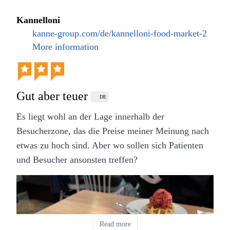
Kannelloni
kanne-group.com/de/kannelloni-food-market-2
More information
Außenanischt des Leonardo Royal Hotels in
Frankfurt am Main (Eigenes Werk. Lizenz: CC-
Gut aber teuer
DE
BY-SA.)
Es liegt wohl an der Lage innerhalb der
Checkin und Abwicklung aller Modalitäten liefen
Besucherzone, das die Preise meiner Meinung nach
sehr gut und schnell ab und das trotz einer großen
etwas zu hoch sind. Aber wo sollen sich Patienten
Reisegruppe, welche kurz vor mir am Hotel ankam.
und Besucher ansonsten treffen?
Mein Zimmer im 20. Obergeschoß hätte mir
bestimmt einen guten Ausblick über die Stadt
beschert aber es war bei meinem Aufenthalt sehr
nebelig und so war vom Balkon aus nicht einmal die
Read more